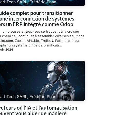
arbTech SARL, Frédéric Phan
ide complet pour transitionner
'une interconnexion de systèmes
ers un ERP intégré comme Odoo
 nombreuses entreprises se trouvent à la croisée
s chemins : continuer à assembler diverses solutions
ke.com, Zapier, Airtable, Trello, UIPath, etc…) ou
pter un système unifié de planificati...
juin 2024
arbTech SARL, Frédéric Phan
cteurs où l'IA et l'automatisation
euvent vous aider de manière