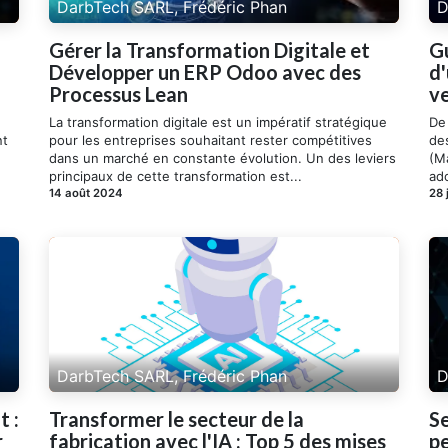
DarbTech SARL, Frédéric Phan
D
Gérer la Transformation Digitale et
Gu
Développer un ERP Odoo avec des
d
Processus Lean
v
La transformation digitale est un impératif stratégique
De
nt
pour les entreprises souhaitant rester compétitives
de
dans un marché en constante évolution. Un des leviers
(Ma
principaux de cette transformation est...
ado
14 août 2024
28 
DarbTech SARL, Frédéric Phan
D
t :
Transformer le secteur de la
Se
r
fabrication avec l'IA : Top 5 des mises
p