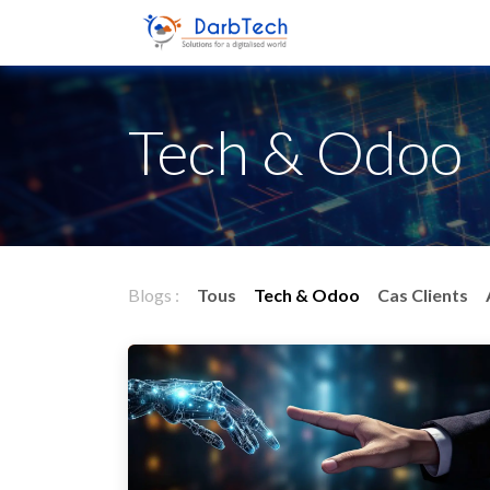
Se rendre au contenu
Accueil
Se
Tech & Odoo
Blogs :
Tous
Tech & Odoo
Cas Clients