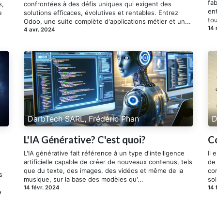
fab
s,
confrontées à des défis uniques qui exigent des
ent
e
solutions efficaces, évolutives et rentables. Entrez
tou
Odoo, une suite complète d'applications métier et un...
14
4 avr. 2024
DarbTech SARL, Frédéric Phan
D
L'IA Générative? C'est quoi?
C
L'IA générative fait référence à un type d'intelligence
Il 
artificielle capable de créer de nouveaux contenus, tels
de 
que du texte, des images, des vidéos et même de la
co
s
musique, sur la base des modèles qu'...
sol
14 févr. 2024
14 
e