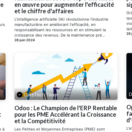
re
en œuvre pour augmenter l'efficacité
si
et le chiffre d'affaires
Grâ
que
L'intelligence artificielle (IA) révolutionne l'industrie
vo
urs
manufacturière en améliorant l'efficacité, en
qui
responsabilisant les ressources et en stimulant la
28 
croissance des revenus. De la maintenance pré...
28 juin 2024
D
DarbTech Team
Op
r
Odoo : Le Champion de l'ERP Rentable
f
t
pour les PME Accélérant la Croissance
d
et la Compétitivité
L'e
e à
Les Petites et Moyennes Entreprises (PME) sont