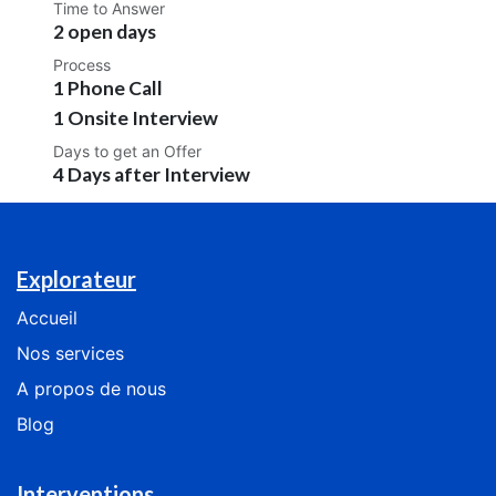
Time to Answer
2 open days
Process
1 Phone Call
1 Onsite Interview
Days to get an Offer
4 Days after Interview
Explorateur
Accueil
Nos services
​​​​​​​​​​A​ ​p​ro​p​os​ ​de ​n​o​us
Blog
Interventions