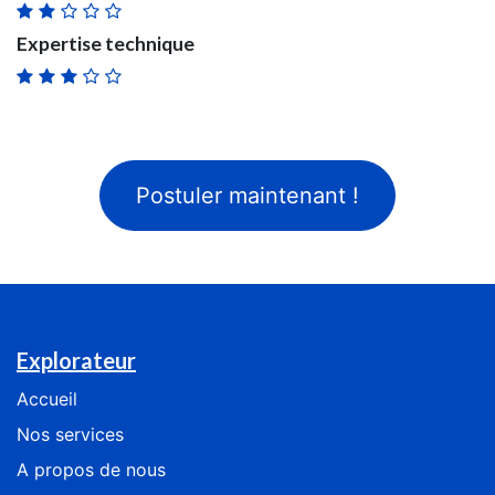
Expertise technique
Postuler maintenant !
Explorateur
Accueil
Nos services
​​​​​​​​​​A​ ​p​ro​p​os​ ​de ​n​o​us