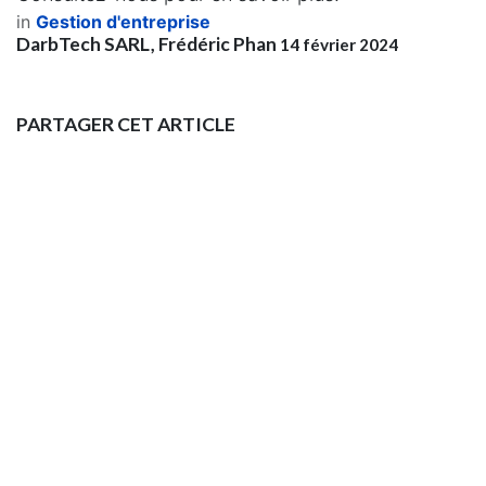
in
Gestion d'entreprise
DarbTech SARL, Frédéric Phan
14 février 2024
PARTAGER CET ARTICLE
NOS BLOGS
Tech & Odoo
Cas Clients
Actualités
Success Stories