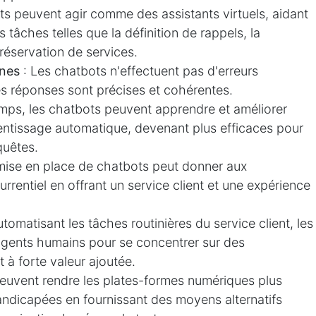
ts peuvent agir comme des assistants virtuels, aidant
s tâches telles que la définition de rappels, la
 réservation de services.
ines
: Les chatbots n'effectuent pas d'erreurs
es réponses sont précises et cohérentes.
emps, les chatbots peuvent apprendre et améliorer
rentissage automatique, devenant plus efficaces pour
quêtes.
mise en place de chatbots peut donner aux
rrentiel en offrant un service client et une expérience
tomatisant les tâches routinières du service client, les
Nous suivre
Darbtech Lab
 agents humains pour se concentrer sur des
Paris-France
Linkedin
 à forte valeur ajoutée.
122 Av. Daumesn
r​​​​​​
peuvent rendre les plates-formes numériques plus
Tél. : +33 1 88 
​​​​​​​​
ndicapées en fournissant des moyens alternatifs
Darbtech