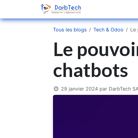
Se rendre au contenu
Accueil
Se
Tous les blogs
Tech & Odoo
Le 
Le pouvoir
chatbots
29 janvier 2024
par
DarbTech SA