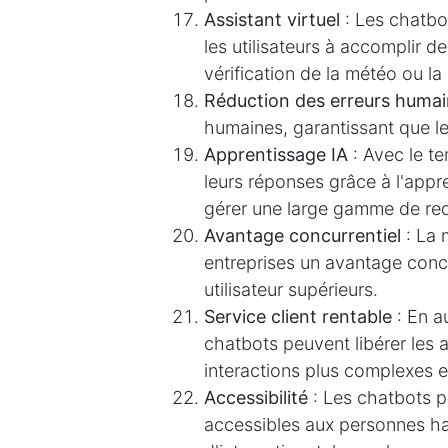
Assistant virtuel
: Les chatbo
les utilisateurs à accomplir de
vérification de la météo ou la
Réduction des erreurs huma
humaines, garantissant que l
Apprentissage IA
: Avec le t
leurs réponses grâce à l'app
gérer une large gamme de re
Avantage concurrentiel
: La 
entreprises un avantage concu
utilisateur supérieurs.
Service client rentable
: En au
Explorateur
Interventions
chatbots peuvent libérer les
Accueil
Cas
Clients
interactions plus complexes et
Nos services
​​​​​​Pourquoi Nous Choisi
Accessibilité
: Les chatbots 
​​​​​​​​​​A​ ​p​ro​p​os​ ​de ​n​o​us
​​​​​​​​Pourquoi Choisir Odoo
accessibles aux personnes ha