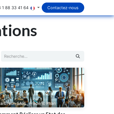
 1 88 33 41 64
Contactez-nous
ations
arbTech SARL, Frédéric Phan