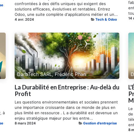
fab
confrontées à des défis uniques qui exigent des
se
ent
solutions efficaces, évolutives et rentables. Entrez
tou
Odoo, une suite complète d'applications métier et un...
14
4 avr. 2024
Tech & Odoo
DarbTech SARL, Frédéric Phan
D
La Durabilité en Entreprise : Au-delà du
L'
Profit
Pr
M
Les questions environnementales et sociales prennent
u
une importance croissante dans ce monde de plus en
Le 
, à
plus limité en ressource . L a durabilité est devenue un
de
enjeu stratégique majeur pour les entre...
tél
se
8 mars 2024
Gestion d'entreprise
en
8 