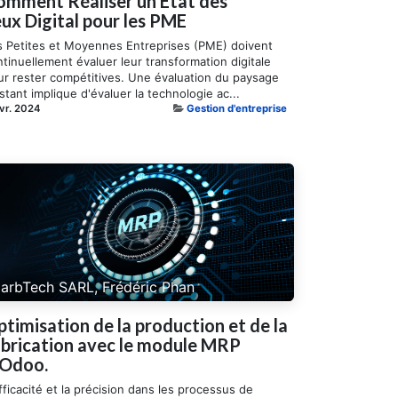
omment Réaliser un Etat des
eux Digital pour les PME
s Petites et Moyennes Entreprises (PME) doivent
tinuellement évaluer leur transformation digitale
ur rester compétitives. Une évaluation du paysage
stant implique d'évaluer la technologie ac...
vr. 2024
Gestion d'entreprise
arbTech SARL, Frédéric Phan
timisation de la production et de la
abrication avec le module MRP
'Odoo.
fficacité et la précision dans les processus de