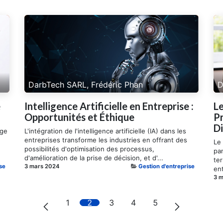
DarbTech SARL, Frédéric Phan
D
e
Intelligence Artificielle en Entreprise :
Le
Opportunités et Éthique
Pr
D
age
L'intégration de l'intelligence artificielle (IA) dans les
entreprises transforme les industries en offrant des
Le 
possibilités d'optimisation des processus,
pa
d'amélioration de la prise de décision, et d'...
te
se
3 mars 2024
Gestion d'entreprise
en
3 
1
2
3
4
5