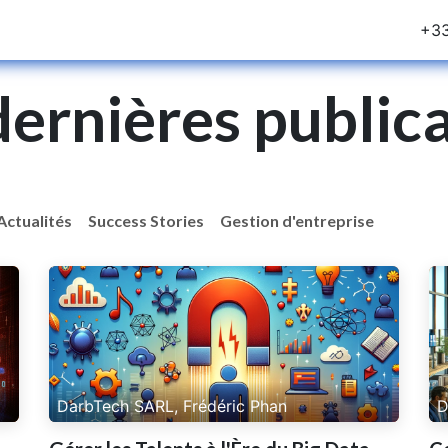
rvices
Blog
Notre Equipe
Postes
+33
ernières public
Actualités
Success Stories
Gestion d'entreprise
DarbTech SARL, Frédéric Phan
D