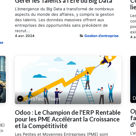
Gérer les Talents à l'Ère du Big Data
C
li
L'émergence du Big Data a transformé de nombreux
aspects du monde des affaires, y compris la gestion
Le
des talents. Les données massives offrent aux
con
entreprises des opportunités sans précédent de
po
recrut...
exi
4 avr. 2024
Gestion d'entreprise
4 a
se
D
DarbTech Team
Op
Odoo : Le Champion de l'ERP Rentable
f
pour les PME Accélérant la Croissance
d
et la Compétitivité
ME)
En
L'e
Les Petites et Moyennes Entreprises (PME) sont